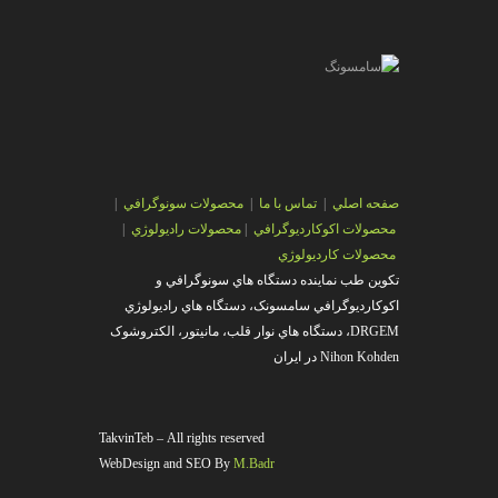
صفحه اصلي
|
تماس با ما
|
محصولات سونوگرافي
|
محصولات اکوکارديوگرافي
|
محصولات راديولوژي
|
محصولات کارديولوژي
تکوين طب نماينده دستگاه هاي سونوگرافي و
اکوکارديوگرافي سامسونک، دستگاه هاي راديولوژي
DRGEM، دستگاه هاي نوار قلب، مانيتور، الکتروشوک
Nihon Kohden در ايران
TakvinTeb – All rights reserved
WebDesign and SEO By
M.Badr