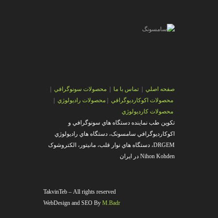
صفحه اصلي
|
تماس با ما
|
محصولات سونوگرافي
|
محصولات اکوکارديوگرافي
|
محصولات راديولوژي
|
محصولات کارديولوژي
تکوين طب نماينده دستگاه هاي سونوگرافي و
اکوکارديوگرافي سامسونک، دستگاه هاي راديولوژي
DRGEM، دستگاه هاي نوار قلب، مانيتور، الکتروشوک
Nihon Kohden در ايران
TakvinTeb – All rights reserved
WebDesign and SEO By
M.Badr